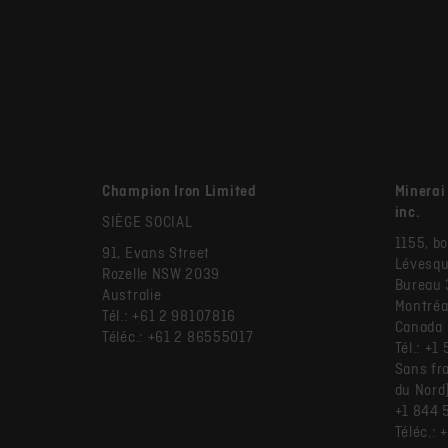
Champion Iron Limited
Minerai
inc.
SIÈGE SOCIAL
1155, bo
91, Evans Street
Lévesqu
Rozelle NSW 2039
Bureau
Australie
Montréa
Tél.: +61 2 98107816
Canada
Téléc.: +61 2 86555017
Tél.: +
Sans fr
du Nord)
+1 844 
Téléc.: