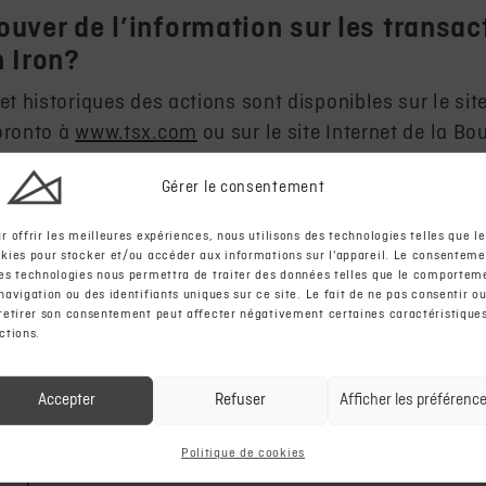
rouver de l’information sur les transac
 Iron?
et historiques des actions sont disponibles sur le site
oronto à
www.tsx.com
ou sur le site Internet de la Bo
u
.
Gérer le consentement
r offrir les meilleures expériences, nous utilisons des technologies telles que le
 date de la fin de l’exercice financier
kies pour stocker et/ou accéder aux informations sur l'appareil. Le consenteme
es technologies nous permettra de traiter des données telles que le comportem
 Iron?
navigation ou des identifiants uniques sur ce site. Le fait de ne pas consentir o
retirer son consentement peut affecter négativement certaines caractéristiques
xercice de Champion Iron est au 31 mars.
ctions.
Accepter
Refuser
Afficher les préférenc
 vérificateurs de Champion Iron?
Politique de cookies
en qualité de vérificateur de la société.