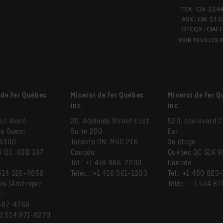
VOIR TOUS LES 
 de fer Québec
Minerai de fer Québec
Minerai de fer 
inc.
inc.
ul. René-
20, Adelaide Street East
520, boulevard 
e Ouest
Suite 200
Est
 3300
Toronto ON M5C 2T6
3e étage
l QC H3B 3X7
Canada
Québec QC G1K 
Tél.: +1 416 866-2200
Canada
1 514 316-4858
Téléc.: +1 416 361-1333
Tél.: +1 450 823
ais (Amérique
Téléc.: +1 514 8
 :
587-4766
 +1 514 871-8270