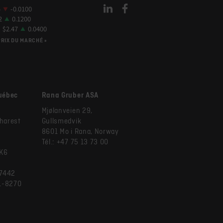
PRIX DU MARCHÉ »
Québec
Rana Gruber ASA
Mjølanveien 29,
Charest
Gullsmedvik
8601 Mo i Rana, Norway
Tél.: +47 75 13 73 00
9K6
-7442
71-8270