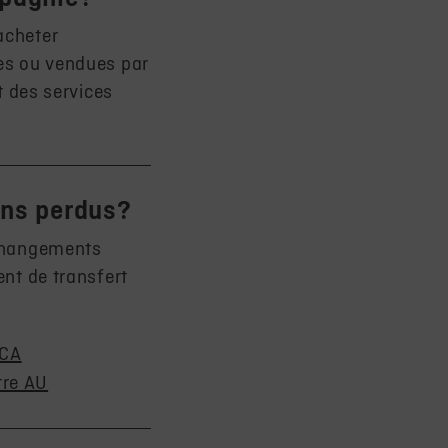
acheter
ées ou vendues par
t des services
ons perdus?
 changements
ent de transfert
 CA
tre AU