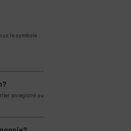
sous le symbole
n?
tier enregistré ou
mpagnie?