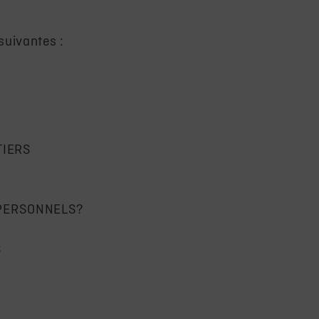
suivantes :
TIERS
PERSONNELS?
S