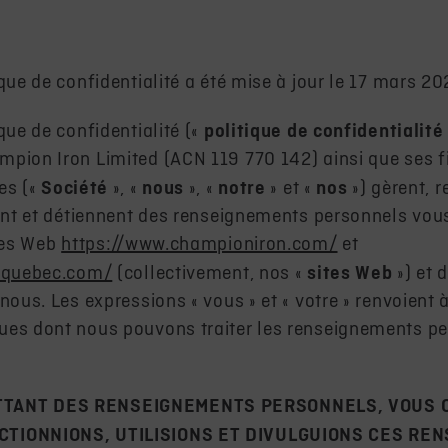
que de confidentialité a été mise à jour le 17 mars 20
que de confidentialité («
politique de confidentialité
pion Iron Limited (ACN 119 770 142) ainsi que ses fi
es («
Société
», «
nous
», «
notre
» et «
nos
») gèrent, r
uent et détiennent des renseignements personnels vou
ites Web
https://www.championiron.com/
et
erquebec.com/
(collectivement, nos «
sites Web
») et 
nous. Les expressions « vous » et « votre » renvoient 
ues dont nous pouvons traiter les renseignements p
TANT DES RENSEIGNEMENTS PERSONNELS, VOUS 
CTIONNIONS, UTILISIONS ET DIVULGUIONS CES RE