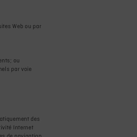
ites Web ou par
nts; ou
els par voie
matiquement des
vité Internet
es de navigation.