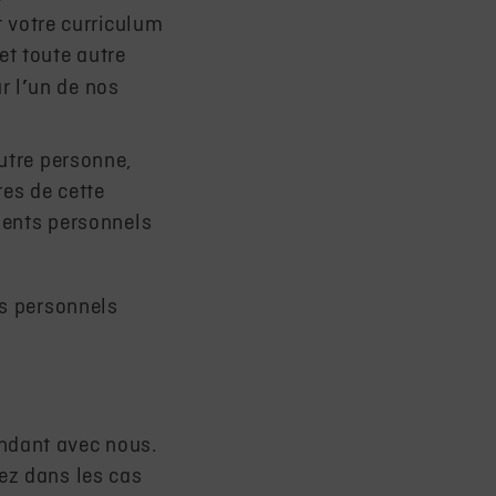
 votre curriculum
et toute autre
r l
’
un de nos
utre personne,
es de cette
ements personnels
ts personnels
ndant avec nous.
ez dans les cas