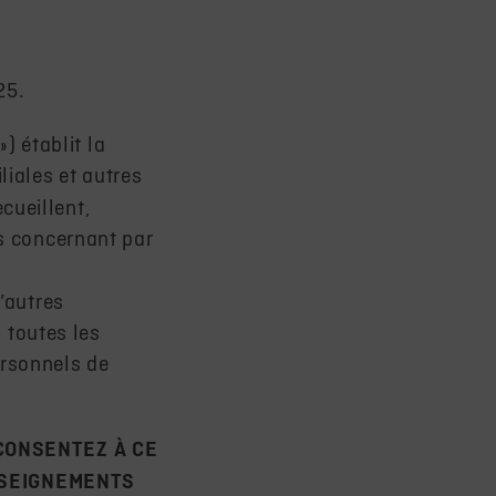
25.
») établit la
liales et autres
ecueillent,
s concernant par
d’autres
à toutes les
ersonnels de
CONSENTEZ À CE
NSEIGNEMENTS