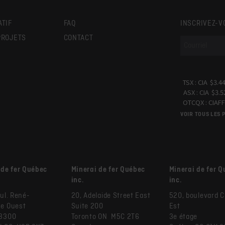
ATIF
FAQ
INSCRIVEZ-V
PROJETS
CONTACT
S
VOIR TOUS LES 
 de fer Québec
Minerai de fer Québec
Minerai de fer 
inc.
inc.
ul. René-
20, Adelaide Street East
520, boulevard 
e Ouest
Suite 200
Est
 3300
Toronto ON M5C 2T6
3e étage