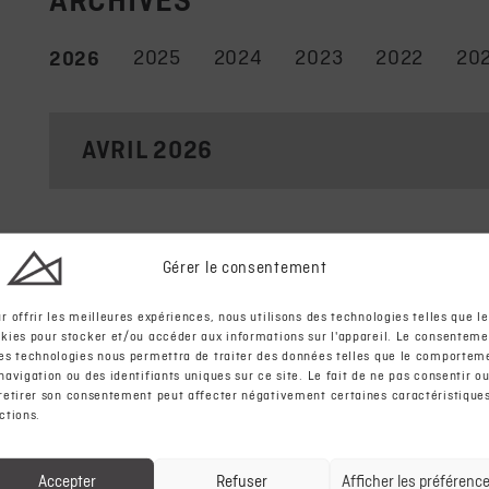
ARCHIVES
2025
2024
2023
2022
20
2026
AVRIL 2026
Gérer le consentement
r offrir les meilleures expériences, nous utilisons des technologies telles que le
kies pour stocker et/ou accéder aux informations sur l'appareil. Le consenteme
es technologies nous permettra de traiter des données telles que le comportem
navigation ou des identifiants uniques sur ce site. Le fait de ne pas consentir o
retirer son consentement peut affecter négativement certaines caractéristiques
ctions.
Accepter
Refuser
Afficher les préférenc