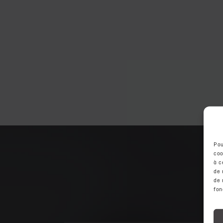
Pou
coo
à c
de 
de 
fon