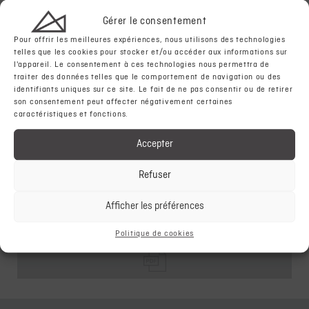
2021
2020
2019
Gérer le consentement
Pour offrir les meilleures expériences, nous utilisons des technologies
telles que les cookies pour stocker et/ou accéder aux informations sur
l'appareil. Le consentement à ces technologies nous permettra de
RÉSULTATS TRIMESTRIELS
traiter des données telles que le comportement de navigation ou des
identifiants uniques sur ce site. Le fait de ne pas consentir ou de retirer
son consentement peut affecter négativement certaines
Q1
Q2
Q3
YE
caractéristiques et fonctions.
ROADSHOWS
Accepter
AVR
MAI
JUIN
JUIL
AOU
SEP
OCT
A
Refuser
NOV
DEC
JAN
FEV
MAR
Afficher les préférences
RENCONTRE ANNUELLE
Politique de cookies